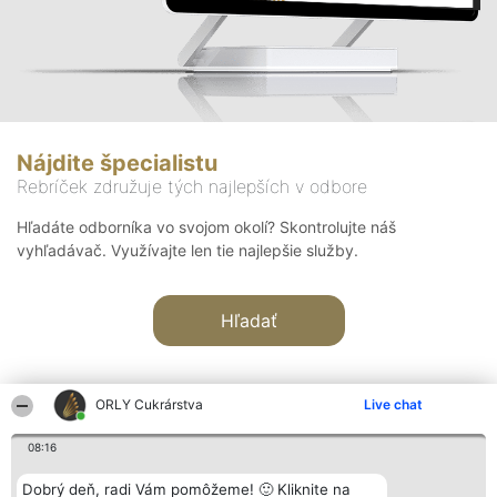
Nájdite špecialistu
Rebríček združuje tých najlepších v odbore
Hľadáte odborníka vo svojom okolí? Skontrolujte náš
vyhľadávač. Využívajte len tie najlepšie služby.
Hľadať
ORLY Cukrárstva
Live chat
08:16
Organizátor hodnotenia
Hodnotenie
Kontakt
Dobrý deň, radi Vám pomôžeme! 🙂 Kliknite na