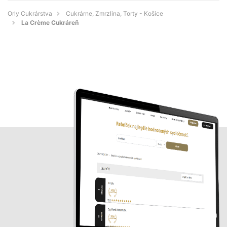
Orly Cukrárstva
Cukrárne, Zmrzlina, Torty - Košice
La Crème Cukráreň