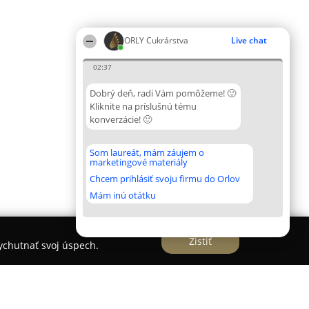
ORLY Cukrárstva
Live chat
02:37
Dobrý deň, radi Vám pomôžeme! 🙂
Kliknite na príslušnú tému
konverzácie! 🙂
Som laureát, mám záujem o
marketingové materiály
Chcem prihlásiť svoju firmu do Orlov
Mám inú otátku
Zistiť
vychutnať svoj úspech.