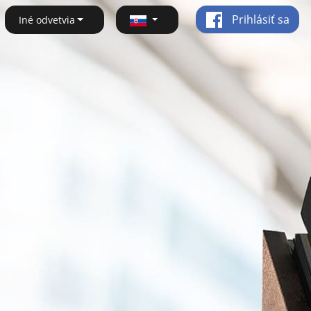
Prihlásiť sa
Iné odvetvia