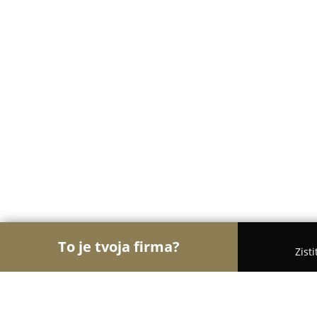
To je tvoja firma?
Zist
Orly Cukrárstva
Cukrárne, Zmrzlina, Torty - Koši