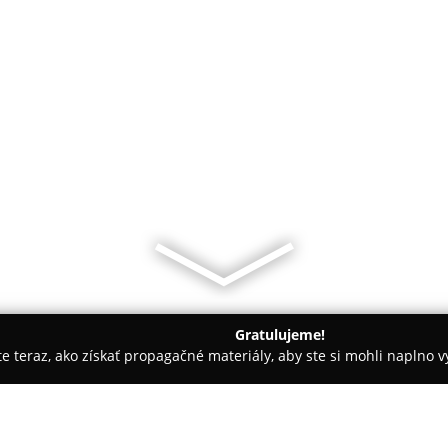
Gratulujeme!
ite teraz, ako získať propagačné materiály, aby ste si mohli naplno 
ce
Diana’s cakes