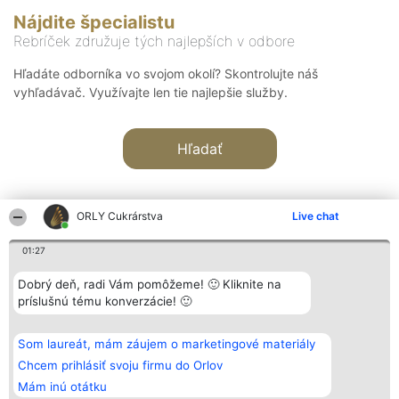
Nájdite špecialistu
Rebríček združuje tých najlepších v odbore
Hľadáte odborníka vo svojom okolí? Skontrolujte náš
vyhľadávač. Využívajte len tie najlepšie služby.
Hľadať
ORLY Cukrárstva
Live chat
01:27
Organizátor hodnotenia
Hodnotenie
Kontakt
Dobrý deň, radi Vám pomôžeme! 🙂 Kliknite na
Bright Side Solutions sp. z o.
Laureáti
Kontakt
príslušnú tému konverzácie! 🙂
o. sp. k.
Lista
ul. Ruska 22
wszystkich
Wrocław 50-079
Laureatów
Som laureát, mám záujem o marketingové materiály
KRS 0000749100 | Regon
Podmienky
381313360 | NIP 8943132676
Obchodné
Chcem prihlásiť svoju firmu do Orlov
+48 508 492 400
podmienky
Mám inú otátku
Zásady