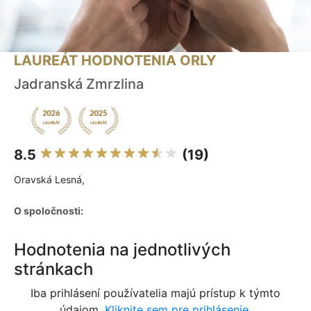
LAUREÁT HODNOTENIA ORLY
Jadranská Zmrzlina
8.5
(19)
Oravská Lesná,
O spoločnosti:
Hodnotenia na jednotlivých
stránkach
Iba prihlásení používatelia majú prístup k týmto
údajom.
Kliknite sem pre prihlásenie.