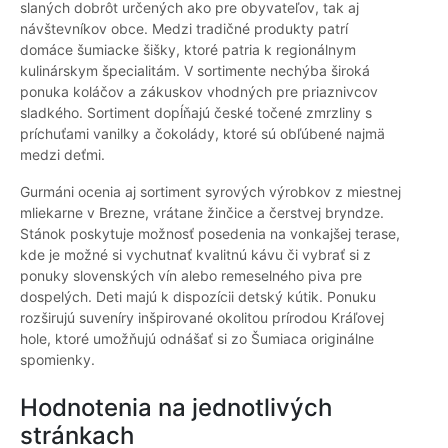
slaných dobrôt určených ako pre obyvateľov, tak aj
návštevníkov obce. Medzi tradičné produkty patrí
domáce šumiacke šišky, ktoré patria k regionálnym
kulinárskym špecialitám. V sortimente nechýba široká
ponuka koláčov a zákuskov vhodných pre priaznivcov
sladkého. Sortiment dopĺňajú české točené zmrzliny s
príchuťami vanilky a čokolády, ktoré sú obľúbené najmä
medzi deťmi.
Gurmáni ocenia aj sortiment syrových výrobkov z miestnej
mliekarne v Brezne, vrátane žinčice a čerstvej bryndze.
Stánok poskytuje možnosť posedenia na vonkajšej terase,
kde je možné si vychutnať kvalitnú kávu či vybrať si z
ponuky slovenských vín alebo remeselného piva pre
dospelých. Deti majú k dispozícii detský kútik. Ponuku
rozširujú suveníry inšpirované okolitou prírodou Kráľovej
hole, ktoré umožňujú odnášať si zo Šumiaca originálne
spomienky.
Hodnotenia na jednotlivých
stránkach