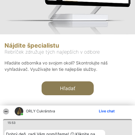
Nájdite špecialistu
Rebríček združuje tých najlepších v odbore
Hľadáte odborníka vo svojom okolí? Skontrolujte náš
vyhľadávač. Využívajte len tie najlepšie služby.
Hľadať
ORLY Cukrárstva
Live chat
15:53
Organizátor hodnotenia
Hodnotenie
Kontakt
Dobrý deň, radi Vám pomôžeme! 🙂 Kliknite na