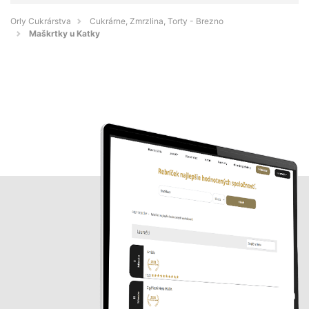
Orly Cukrárstva
Cukrárne, Zmrzlina, Torty - Brezno
Maškrtky u Katky