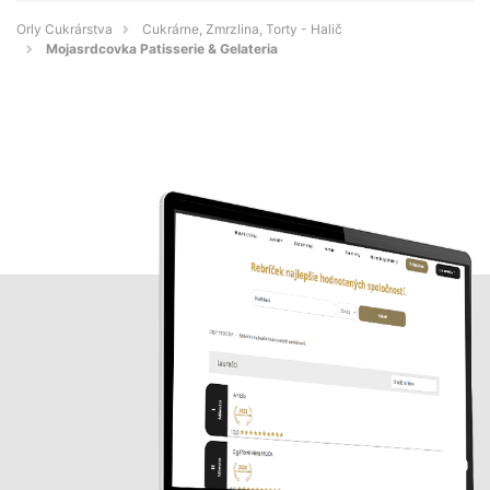
Orly Cukrárstva
Cukrárne, Zmrzlina, Torty - Halič
Mojasrdcovka Patisserie & Gelateria