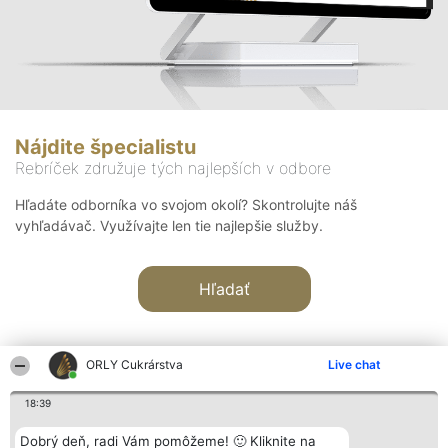
Nájdite špecialistu
Rebríček združuje tých najlepších v odbore
Hľadáte odborníka vo svojom okolí? Skontrolujte náš
vyhľadávač. Využívajte len tie najlepšie služby.
Hľadať
ORLY Cukrárstva
Live chat
18:39
Organizátor hodnotenia
Hodnotenie
Kontakt
Dobrý deň, radi Vám pomôžeme! 🙂 Kliknite na