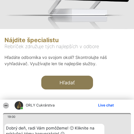
Nájdite špecialistu
Rebríček združuje tých najlepších v odbore
Hľadáte odborníka vo svojom okolí? Skontrolujte náš
vyhľadávač. Využívajte len tie najlepšie služby.
Hľadať
ORLY Cukrárstva
Live chat
19:00
Organizátor hodnotenia
Hodnotenie
Kontakt
Dobrý deň, radi Vám pomôžeme! 🙂 Kliknite na
Bright Side Solutions sp. z o.
Laureáti
Kontakt
príslušnú tému konverzácie! 🙂