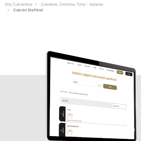
Orly Cukrárstva
Cukrárne, Zmrzlina, Torty - Galanta
Cukrári StefAnd