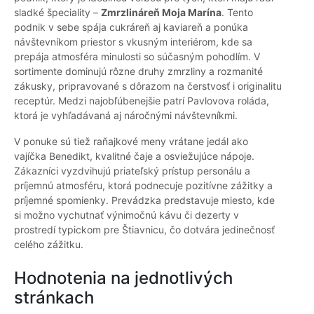
sladké špeciality –
Zmrzlináreň Moja Marína
. Tento
podnik v sebe spája cukráreň aj kaviareň a ponúka
návštevníkom priestor s vkusným interiérom, kde sa
prepája atmosféra minulosti so súčasným pohodlím. V
sortimente dominujú rôzne druhy zmrzliny a rozmanité
zákusky, pripravované s dôrazom na čerstvosť i originalitu
receptúr. Medzi najobľúbenejšie patrí Pavlovova roláda,
ktorá je vyhľadávaná aj náročnými návštevníkmi.
V ponuke sú tiež raňajkové meny vrátane jedál ako
vajíčka Benedikt, kvalitné čaje a osviežujúce nápoje.
Zákazníci vyzdvihujú priateľský prístup personálu a
príjemnú atmosféru, ktorá podnecuje pozitívne zážitky a
príjemné spomienky. Prevádzka predstavuje miesto, kde
si možno vychutnať výnimočnú kávu či dezerty v
prostredí typickom pre Štiavnicu, čo dotvára jedinečnosť
celého zážitku.
Hodnotenia na jednotlivých
stránkach