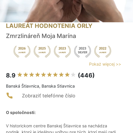
LAUREÁT HODNOTENIA ORLY
Zmrzlináreň Moja Marína
Pokaż więcej >>
8.9
(446)
Banská Štiavnica, Banska Stiavnica
Zobraziť telefónne číslo
O spoločnosti:
V historickom centre Banskej Štiavnice sa nachádza
podnik, ktorý je ideálnou voľbou pre tých, ktorí majú radi