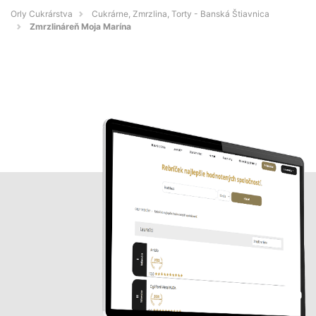
Orly Cukrárstva
Cukrárne, Zmrzlina, Torty - Banská Štiavnica
Zmrzlináreň Moja Marína