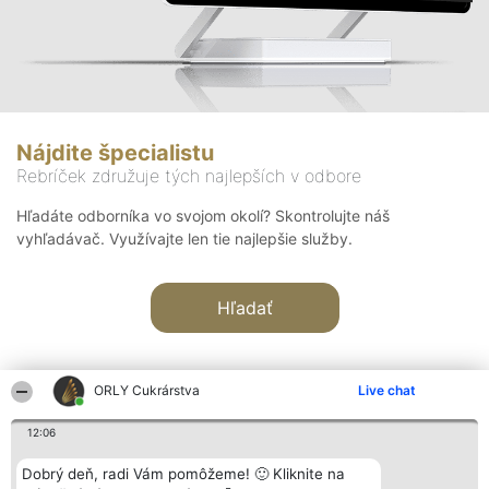
Nájdite špecialistu
Rebríček združuje tých najlepších v odbore
Hľadáte odborníka vo svojom okolí? Skontrolujte náš
vyhľadávač. Využívajte len tie najlepšie služby.
Hľadať
ORLY Cukrárstva
Live chat
12:06
Organizátor hodnotenia
Hodnotenie
Kontakt
Dobrý deň, radi Vám pomôžeme! 🙂 Kliknite na
Bright Side Solutions sp. z o.
Laureáti
Kontakt