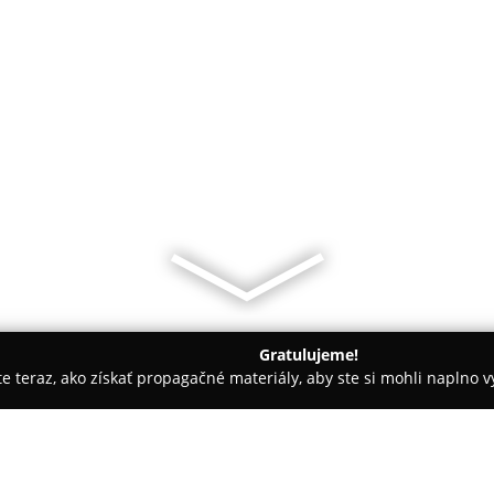
Gratulujeme!
ite teraz, ako získať propagačné materiály, aby ste si mohli naplno 
any
Moncher Gelato & Pasticceria