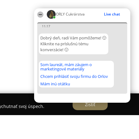
ORLY Cukrárstva
Live chat
11:17
Dobrý deň, radi Vám pomôžeme! 🙂
Kliknite na príslušnú tému
konverzácie! 🙂
Som laureát, mám záujem o
marketingové materiály
Chcem prihlásiť svoju firmu do Orlov
Mám inú otátku
Zistiť
vychutnať svoj úspech.