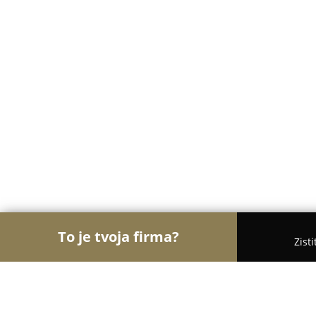
To je tvoja firma?
Zist
Orly Cukrárstva
Cukrárne, Zmrzlina, Torty - Ožď