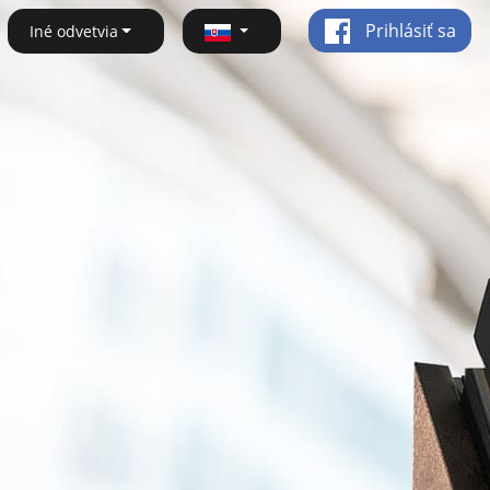
Prihlásiť sa
Iné odvetvia