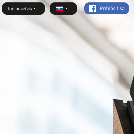
Prihlásiť sa
Iné odvetvia