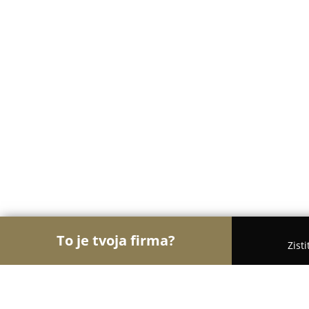
To je tvoja firma?
Zist
Orly Cukrárstva
Cukrárne, Zmrzlina, Torty - Tren