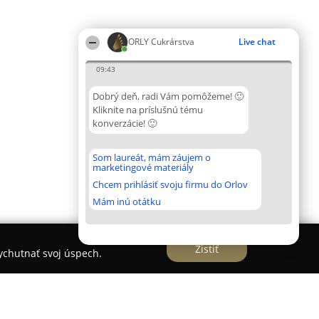
ORLY Cukrárstva
Live chat
09:43
Dobrý deň, radi Vám pomôžeme! 🙂
Kliknite na príslušnú tému
konverzácie! 🙂
Som laureát, mám záujem o
marketingové materiály
Chcem prihlásiť svoju firmu do Orlov
Mám inú otátku
Zistiť
vychutnať svoj úspech.