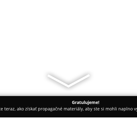
Gratulujeme!
ite teraz, ako získať propagačné materiály, aby ste si mohli naplno 
čín
Ona pečie