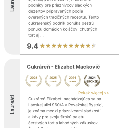
Laureáti
podniky pre priaznivcov sladkých
dezertov pripravených podľa
overených tradičných receptúr. Tento
cukrárenský podnik ponúka pestrú
ponuku domácich koláčov, chutných
tort aj ...
9.4
Cukráreň - Elizabet Mackovič
Pokaż więcej >>
Laureáti
Cukráreň Elizabet, nachádzajúca sa na
Lánskej ulici 960/A v Považskej Bystrici,
je známa medzi priaznivcami sladkostí
a kávy pre svoju širokú paletu
čerstvých tort a lahodných zákuskov.