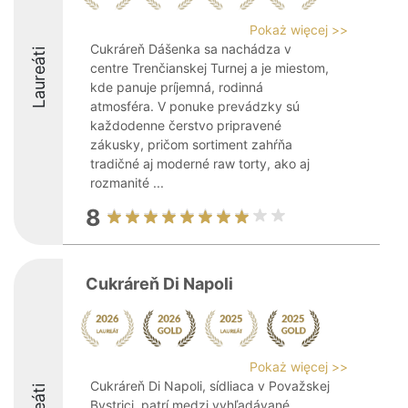
Pokaż więcej >>
Cukráreň Dášenka sa nachádza v
Laureáti
centre Trenčianskej Turnej a je miestom,
kde panuje príjemná, rodinná
atmosféra. V ponuke prevádzky sú
každodenne čerstvo pripravené
zákusky, pričom sortiment zahŕňa
tradičné aj moderné raw torty, ako aj
rozmanité ...
8
Cukráreň Di Napoli
Pokaż więcej >>
Cukráreň Di Napoli, sídliaca v Považskej
Bystrici, patrí medzi vyhľadávané