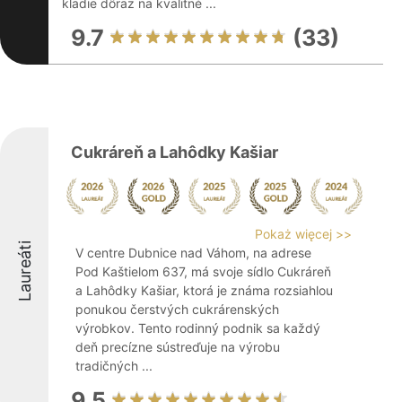
kladie dôraz na kvalitné ...
9.7
(33)
Cukráreň a Lahôdky Kašiar
Pokaż więcej >>
Laureáti
V centre Dubnice nad Váhom, na adrese
Pod Kaštielom 637, má svoje sídlo Cukráreň
a Lahôdky Kašiar, ktorá je známa rozsiahlou
ponukou čerstvých cukrárenských
výrobkov. Tento rodinný podnik sa každý
deň precízne sústreďuje na výrobu
tradičných ...
9.5