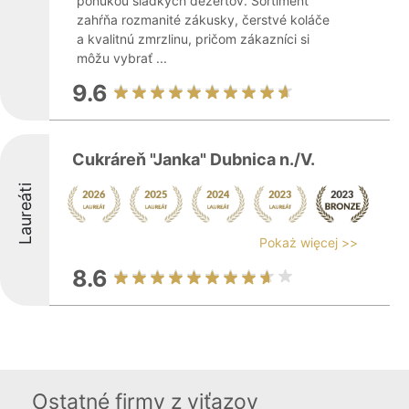
ponukou sladkých dezertov. Sortiment
zahŕňa rozmanité zákusky, čerstvé koláče
a kvalitnú zmrzlinu, pričom zákazníci si
môžu vybrať ...
9.6
Cukráreň "Janka" Dubnica n./V.
Laureáti
Pokaż więcej >>
8.6
Ostatné firmy z viťazov