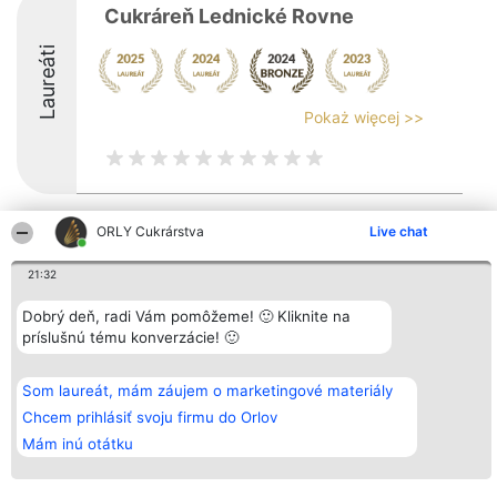
Cukráreň Lednické Rovne
Laureáti
Pokaż więcej >>
ORLY Cukrárstva
Live chat
Organizátor hodnotenia
Hodnotenie
Kontakt
Bright Side Solutions sp. z o.
Laureáti
Kontakt
o. sp. k.
Lista
21:32
ul. Ruska 22
wszystkich
Wrocław 50-079
Laureatów
Dobrý deň, radi Vám pomôžeme! 🙂 Kliknite na
KRS 0000749100 | Regon
Podmienky
príslušnú tému konverzácie! 🙂
381313360 | NIP 8943132676
Obchodné
+48 508 492 400
podmienky
Zásady
ochrany
Som laureát, mám záujem o marketingové materiály
osobných
Chcem prihlásiť svoju firmu do Orlov
údajov
Mám inú otátku