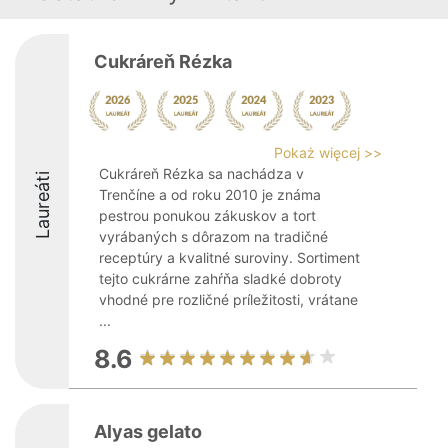
Cukráreň Rézka
Pokaż więcej >>
Cukráreň Rézka sa nachádza v
Laureáti
Trenčíne a od roku 2010 je známa
pestrou ponukou zákuskov a tort
vyrábaných s dôrazom na tradičné
receptúry a kvalitné suroviny. Sortiment
tejto cukrárne zahŕňa sladké dobroty
vhodné pre rozličné príležitosti, vrátane
...
8.6
Alyas gelato