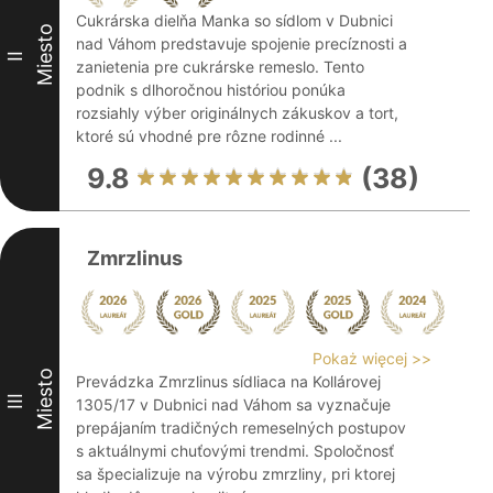
Cukrárska dielňa Manka so sídlom v Dubnici
Miesto
nad Váhom predstavuje spojenie precíznosti a
II
zanietenia pre cukrárske remeslo. Tento
podnik s dlhoročnou históriou ponúka
rozsiahly výber originálnych zákuskov a tort,
ktoré sú vhodné pre rôzne rodinné ...
9.8
(38)
Zmrzlinus
Pokaż więcej >>
Miesto
Prevádzka Zmrzlinus sídliaca na Kollárovej
III
1305/17 v Dubnici nad Váhom sa vyznačuje
prepájaním tradičných remeselných postupov
s aktuálnymi chuťovými trendmi. Spoločnosť
sa špecializuje na výrobu zmrzliny, pri ktorej