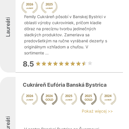
Femily Cukráreň pôsobí v Banskej Bystrici v
Laureáti
oblasti výroby cukroviniek, pričom kladie
dôraz na precíznu tvorbu jedinečných
sladkých produktov. Zameriava sa
predovšetkým na ručne vyrábané dezerty s
originálnym vzhľadom a chuťou. V
sortimente ...
8.5
Cukráreň Eufória Banská Bystrica
Pokaż więcej >>
Laureáti