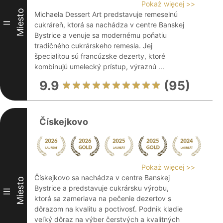
Pokaż więcej >>
Miesto
Michaela Dessert Art predstavuje remeselnú
II
cukráreň, ktorá sa nachádza v centre Banskej
Bystrice a venuje sa modernému poňatiu
tradičného cukrárskeho remesla. Jej
špecialitou sú francúzske dezerty, ktoré
kombinujú umelecký prístup, výraznú ...
9.9
(95)
Čískejkovo
Pokaż więcej >>
Čískejkovo sa nachádza v centre Banskej
Miesto
Bystrice a predstavuje cukrársku výrobu,
III
ktorá sa zameriava na pečenie dezertov s
dôrazom na kvalitu a poctivosť. Podnik kladie
veľký dôraz na výber čerstvých a kvalitných