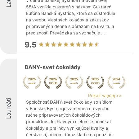
V centre Banskej Bystrice na Švermovej
55/A vznikla cukráreň s názvom Cukráreň
Eufória Banská Bystrica, ktorá sa sústreďuje
na výrobu vlastných koláčov a zákuskov
pripravených denne s dôrazom na kvalitu a
precíznosť. Prevádzka sa vyznačuje ...
9.5
DANY-svet čokolády
Pokaż więcej >>
Laureáti
Spoločnosť DANY-svet čokolády so sídlom
v Banskej Bystrici je zameraná na výrobu
ručne pripravovaných čokoládových
produktov. Jej hlavným cieľom je ponúkať
čokolády a pralinky vynikajúcej kvality a
čerstvosti, pričom dôraz kladie na použitie