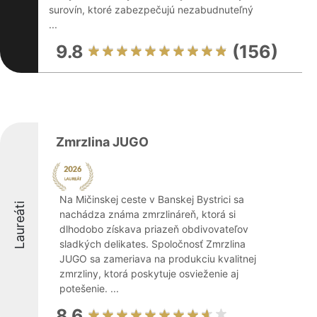
surovín, ktoré zabezpečujú nezabudnuteľný
...
9.8
(156)
Zmrzlina JUGO
Na Mičinskej ceste v Banskej Bystrici sa
Laureáti
nachádza známa zmrzlináreň, ktorá si
dlhodobo získava priazeň obdivovateľov
sladkých delikates. Spoločnosť Zmrzlina
JUGO sa zameriava na produkciu kvalitnej
zmrzliny, ktorá poskytuje osvieženie aj
potešenie. ...
8.6