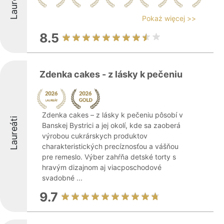
Laureáti
Pokaż więcej >>
8.5
Zdenka cakes - z lásky k pečeniu
Zdenka cakes – z lásky k pečeniu pôsobí v
Laureáti
Banskej Bystrici a jej okolí, kde sa zaoberá
výrobou cukrárskych produktov
charakteristických precíznosťou a vášňou
pre remeslo. Výber zahŕňa detské torty s
hravým dizajnom aj viacposchodové
svadobné ...
9.7