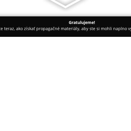
Gratulujeme!
ite teraz, ako získať propagačné materiály, aby ste si mohli naplno 
ká Bystrica
Čískejkovo
O spoločnosti:
Čískejkovo
sa nachádza v centr
výrobu, ktorá sa zameriava na 
poctivosť. Podnik kladie veľký 
ktoré zabezpečujú nezabudnute
Pokaż więcej >>
ponuke je pestrá škála čerstvý
preferencie, od klasických sla
lahôdky ako krémové cheesecak