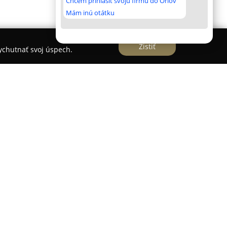
Chcem prihlásiť svoju firmu do Orlov
Mám inú otátku
Zistiť
vychutnať svoj úspech.
e Banskej Bystrice a predstavuje cukrársku
pečenie dezertov s dôrazom na kvalitu a
dôraz na výber čerstvých a kvalitných surovín,
ľný chuťový zážitok pri každom produkte. V
ch koláčov a dezertov, vhodných pre rôzne chute a
dkostí ako punčáky a dobošky až po moderné
e, pavlovky, makrónky či originálne pečené