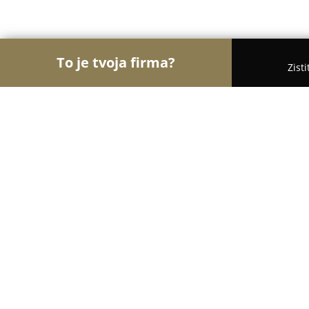
To je tvoja firma?
Zist
Orly Cukrárstva
Cukrárne, Zmrzlina, Torty - Bans
Čískejkovo
9.8
(156)
Banská Bystrica, Banská Bystrica