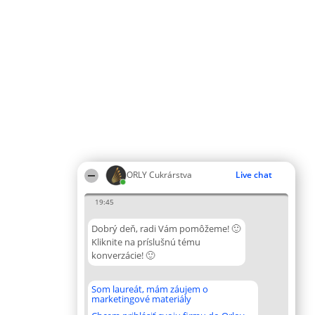
ORLY Cukrárstva
Live chat
19:45
Dobrý deň, radi Vám pomôžeme! 🙂
Kliknite na príslušnú tému
konverzácie! 🙂
Som laureát, mám záujem o
marketingové materiály