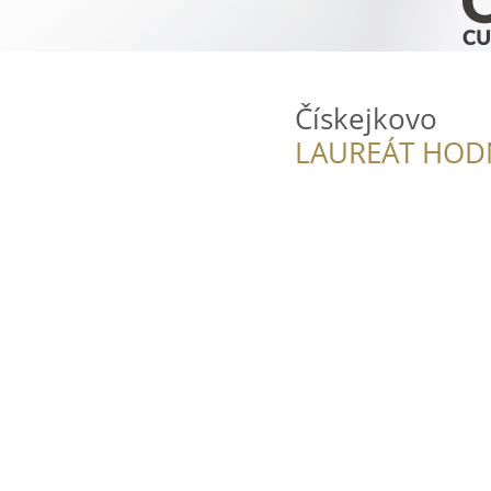
Čískejkovo
LAUREÁT HOD