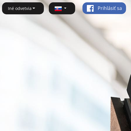
Prihlásiť sa
Iné odvetvia