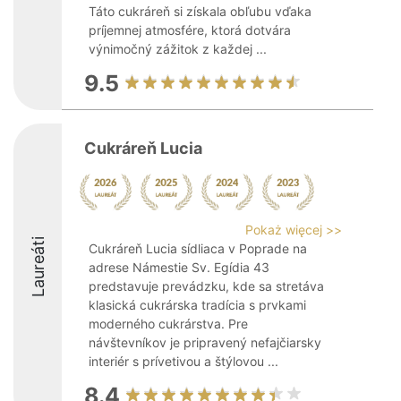
Táto cukráreň si získala obľubu vďaka
príjemnej atmosfére, ktorá dotvára
výnimočný zážitok z každej ...
9.5
Cukráreň Lucia
Pokaż więcej >>
Laureáti
Cukráreň Lucia sídliaca v Poprade na
adrese Námestie Sv. Egídia 43
predstavuje prevádzku, kde sa stretáva
klasická cukrárska tradícia s prvkami
moderného cukrárstva. Pre
návštevníkov je pripravený nefajčiarsky
interiér s prívetivou a štýlovou ...
8.4