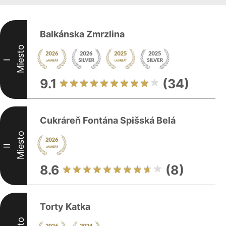
Balkánska Zmrzlina
Miesto
I
9.1
(34)
Cukráreň Fontána Spišská Belá
Miesto
II
8.6
(8)
Torty Katka