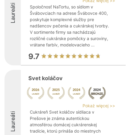
Pokaż więcej >>
Laureáti
Spoločnosť NaTortu, so sídlom v
Švábovciach na adrese Švábovce 400,
poskytuje komplexné služby pre
nadšencov pečenia a cukrárskej tvorby.
V sortimente firmy sa nachádzajú
rozličné cukrárske pomôcky a suroviny,
vrátane farbív, modelovacieho ...
9.7
Svet koláčov
Pokaż więcej >>
Cukráreň Svet koláčov sídliaca v
Laureáti
Prešove je známa autentickou
atmosférou domácej cukrárenskej
tradície, ktorú prináša do miestnych