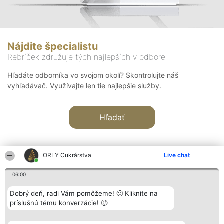
Nájdite špecialistu
Rebríček združuje tých najlepších v odbore
Hľadáte odborníka vo svojom okolí? Skontrolujte náš
vyhľadávač. Využívajte len tie najlepšie služby.
Hľadať
ORLY Cukrárstva
Live chat
06:00
Organizátor hodnotenia
Hodnotenie
Kontakt
Dobrý deň, radi Vám pomôžeme! 🙂 Kliknite na
Bright Side Solutions sp. z o.
Laureáti
Kontakt
príslušnú tému konverzácie! 🙂
o. sp. k.
Lista
ul. Ruska 22
wszystkich
Wrocław 50-079
Laureatów