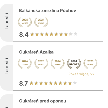
Balkánska zmrzlina Púchov
Laureáti
8.4
Cukráreň Azalka
Laureáti
Pokaż więcej >>
8.7
Cukráreň pred oponou