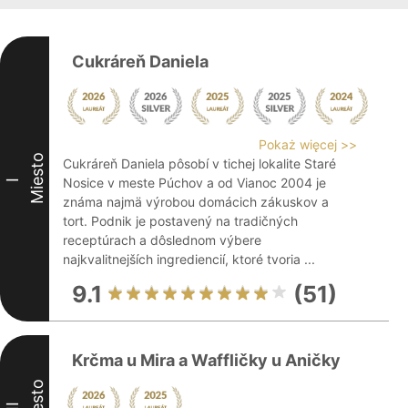
Cukráreň Daniela
Pokaż więcej >>
Miesto
Cukráreň Daniela pôsobí v tichej lokalite Staré
Nosice v meste Púchov a od Vianoc 2004 je
I
známa najmä výrobou domácich zákuskov a
tort. Podnik je postavený na tradičných
receptúrach a dôslednom výbere
najkvalitnejších ingrediencií, ktoré tvoria ...
9.1
(51)
Krčma u Mira a Waffličky u Aničky
Miesto
II