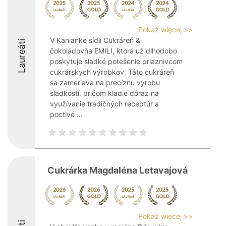
Pokaż więcej >>
V Kanianke sídli Cukráreň &
Laureáti
čokoládovňa EMILI, ktorá už dlhodobo
poskytuje sladké potešenie priaznivcom
cukrárskych výrobkov. Táto cukráreň
sa zameriava na precíznu výrobu
sladkostí, pričom kladie dôraz na
využívanie tradičných receptúr a
poctivé ...
Cukrárka Magdaléna Letavajová
Pokaż więcej >>