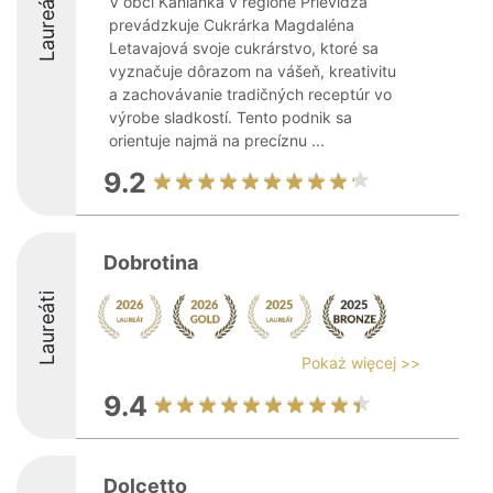
Laureáti
V obci Kanianka v regióne Prievidza
prevádzkuje Cukrárka Magdaléna
Letavajová svoje cukrárstvo, ktoré sa
vyznačuje dôrazom na vášeň, kreativitu
a zachovávanie tradičných receptúr vo
výrobe sladkostí. Tento podnik sa
orientuje najmä na precíznu ...
9.2
Dobrotina
Laureáti
Pokaż więcej >>
9.4
Dolcetto