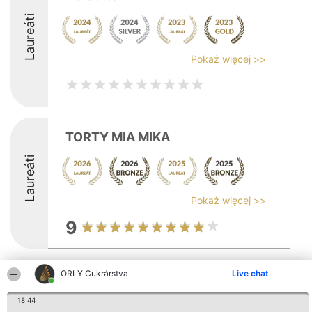
Laureáti
Pokaż więcej >>
TORTY MIA MIKA
Laureáti
Pokaż więcej >>
9
ORLY Cukrárstva
Live chat
Organizátor hodnotenia
Hodnotenie
Kontakt
Bright Side Solutions sp. z o.
Laureáti
Kontakt
o. sp. k.
Lista
18:44
ul. Ruska 22
wszystkich