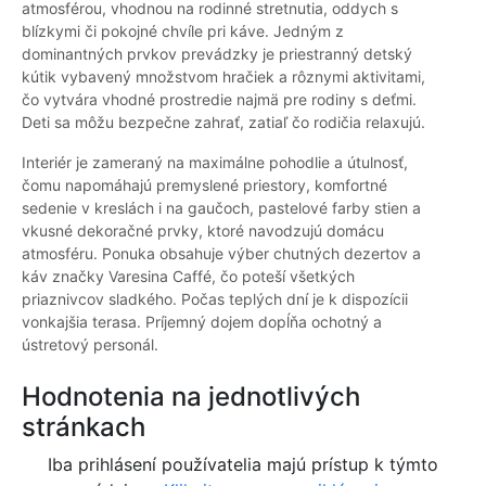
atmosférou, vhodnou na rodinné stretnutia, oddych s
blízkymi či pokojné chvíle pri káve. Jedným z
dominantných prvkov prevádzky je priestranný detský
kútik vybavený množstvom hračiek a rôznymi aktivitami,
čo vytvára vhodné prostredie najmä pre rodiny s deťmi.
Deti sa môžu bezpečne zahrať, zatiaľ čo rodičia relaxujú.
Interiér je zameraný na maximálne pohodlie a útulnosť,
čomu napomáhajú premyslené priestory, komfortné
sedenie v kreslách i na gaučoch, pastelové farby stien a
vkusné dekoračné prvky, ktoré navodzujú domácu
atmosféru. Ponuka obsahuje výber chutných dezertov a
káv značky Varesina Caffé, čo poteší všetkých
priaznivcov sladkého. Počas teplých dní je k dispozícii
vonkajšia terasa. Príjemný dojem dopĺňa ochotný a
ústretový personál.
Hodnotenia na jednotlivých
stránkach
Iba prihlásení používatelia majú prístup k týmto