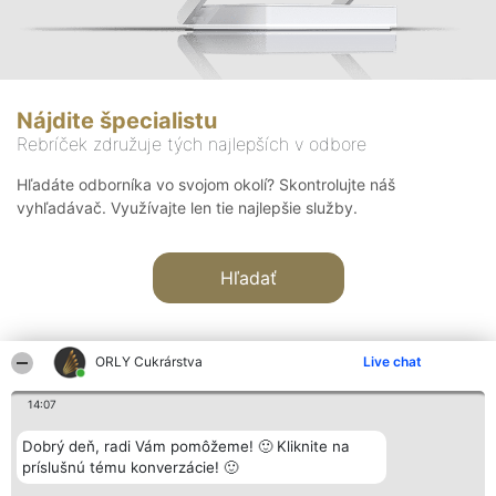
Nájdite špecialistu
Rebríček združuje tých najlepších v odbore
Hľadáte odborníka vo svojom okolí? Skontrolujte náš
vyhľadávač. Využívajte len tie najlepšie služby.
Hľadať
ORLY Cukrárstva
Live chat
14:07
Organizátor hodnotenia
Hodnotenie
Kontakt
Dobrý deň, radi Vám pomôžeme! 🙂 Kliknite na
Bright Side Solutions sp. z o.
Laureáti
Kontakt
príslušnú tému konverzácie! 🙂
o. sp. k.
Lista
ul. Ruska 22
wszystkich