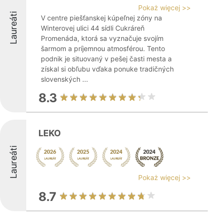
Pokaż więcej >>
Laureáti
V centre piešťanskej kúpeľnej zóny na
Winterovej ulici 44 sídli Cukráreň
Promenáda, ktorá sa vyznačuje svojím
šarmom a príjemnou atmosférou. Tento
podnik je situovaný v pešej časti mesta a
získal si obľubu vďaka ponuke tradičných
slovenských ...
8.3
LEKO
Laureáti
Pokaż więcej >>
8.7