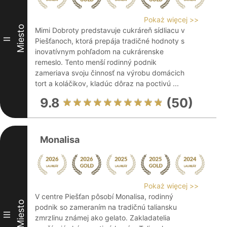
Pokaż więcej >>
Miesto
Mimi Dobroty predstavuje cukráreň sídliacu v
II
Piešťanoch, ktorá prepája tradičné hodnoty s
inovatívnym pohľadom na cukrárenske
remeslo. Tento menší rodinný podnik
zameriava svoju činnosť na výrobu domácich
tort a koláčikov, kladúc dôraz na poctivú ...
9.8
(50)
Monalisa
Pokaż więcej >>
V centre Piešťan pôsobí Monalisa, rodinný
Miesto
podnik so zameraním na tradičnú taliansku
III
zmrzlinu známej ako gelato. Zakladatelia