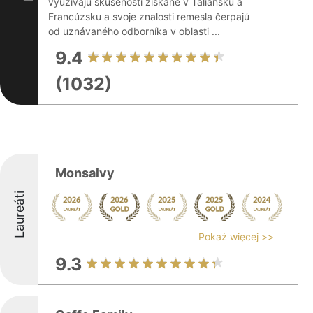
využívajú skúsenosti získané v Taliansku a
Francúzsku a svoje znalosti remesla čerpajú
od uznávaného odborníka v oblasti ...
9.4
(1032)
Monsalvy
Laureáti
Pokaż więcej >>
9.3