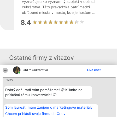
vyznačuje ako významný subjekt v oblasti
cukrárstva. Táto prevádzka patrí medzi
obľúbené miesta v meste, kde je hosťom ...
8.4
Ostatné firmy z viťazov
ORLY Cukrárstva
Live chat
Organizátor hodnotenia
Hodnotenie
Kontakt
Bright Side Solutions sp. z o.
Laureáti
Kontakt
12:27
o. sp. k.
Lista
ul. Ruska 22
wszystkich
Dobrý deň, radi Vám pomôžeme! 🙂 Kliknite na
Wrocław 50-079
Laureatów
príslušnú tému konverzácie! 🙂
KRS 0000749100 | Regon
Podmienky
381313360 | NIP 8943132676
Obchodné
+48 508 492 400
podmienky
Zásady
Som laureát, mám záujem o marketingové materiály
ochrany
Chcem prihlásiť svoju firmu do Orlov
osobných