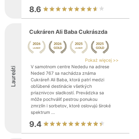
8.6
Cukráren Ali Baba Cukrászda
Pokaż więcej >>
V samotnom centre Nededu na adrese
Laureáti
Neded 767 sa nachádza známa
Cukráreň Ali Baba, ktorá patrí medzi
obľúbené destinácie všetkých
priaznivcov sladkostí. Prevádzka sa
môže pochváliť pestrou ponukou
zmrzlín i sorbetov, ktoré oslovujú široké
spektrum ...
9.4