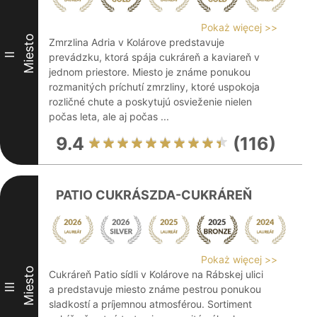
Pokaż więcej >>
Miesto
Zmrzlina Adria v Kolárove predstavuje
II
prevádzku, ktorá spája cukráreň a kaviareň v
jednom priestore. Miesto je známe ponukou
rozmanitých príchutí zmrzliny, ktoré uspokoja
rozličné chute a poskytujú osvieženie nielen
počas leta, ale aj počas ...
9.4
(116)
PATIO CUKRÁSZDA-CUKRÁREŇ
Pokaż więcej >>
Miesto
Cukráreň Patio sídli v Kolárove na Rábskej ulici
III
a predstavuje miesto známe pestrou ponukou
sladkostí a príjemnou atmosférou. Sortiment