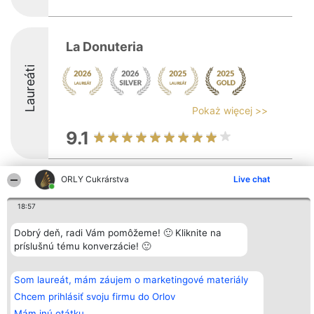
La Donuteria
Laureáti
Pokaż więcej >>
9.1
ORLY Cukrárstva
Live chat
Organizátor hodnotenia
Hodnotenie
Kontakt
Bright Side Solutions sp. z o.
Laureáti
Kontakt
18:57
o. sp. k.
Lista
ul. Ruska 22
wszystkich
Wrocław 50-079
Laureatów
Dobrý deň, radi Vám pomôžeme! 🙂 Kliknite na
KRS 0000749100 | Regon
Podmienky
príslušnú tému konverzácie! 🙂
381313360 | NIP 8943132676
Obchodné
+48 508 492 400
podmienky
Zásady
Som laureát, mám záujem o marketingové materiály
ochrany
osobných
Chcem prihlásiť svoju firmu do Orlov
údajov
Mám inú otátku