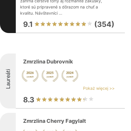
zahŕňa čerstvé torty aj rozmanité zákusky,
ktoré sú pripravené s dôrazom na chuť a
kvalitu. Návštevníci ...
9.1
(354)
Zmrzlina Dubrovník
Laureáti
Pokaż więcej >>
8.3
Zmrzlina Cherry Fagylalt