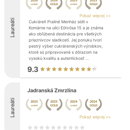
Pokaż więcej >>
Laureáti
Cukráreň Praliné Menház sídli v
Komárne na ulici Eötvösa 15 a je známa
ako obľúbená destinácia pre všetkých
priaznivcov sladkostí. Jej ponuku tvorí
pestrý výber cukrárenských výrobkov,
ktoré sú pripravované s dôrazom na
vysokú kvalitu a autentickosť ...
9.3
Jadranská Zmrzlina
Laureáti
Pokaż więcej >>