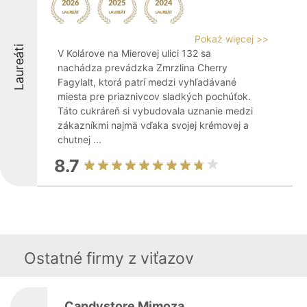
Pokaż więcej >>
Laureáti
V Kolárove na Mierovej ulici 132 sa
nachádza prevádzka Zmrzlina Cherry
Fagylalt, ktorá patrí medzi vyhľadávané
miesta pre priaznivcov sladkých pochúťok.
Táto cukráreň si vybudovala uznanie medzi
zákazníkmi najmä vďaka svojej krémovej a
chutnej ...
8.7
Ostatné firmy z viťazov
Candystore Mimoza